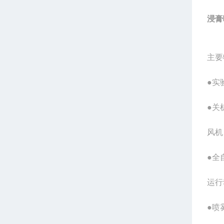
浸膏喷
主要
●实
●关
风机
●全
运行
●喷