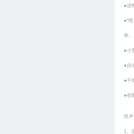
●进
●*
率。
●小
●自
●干
●创
技术
1
、