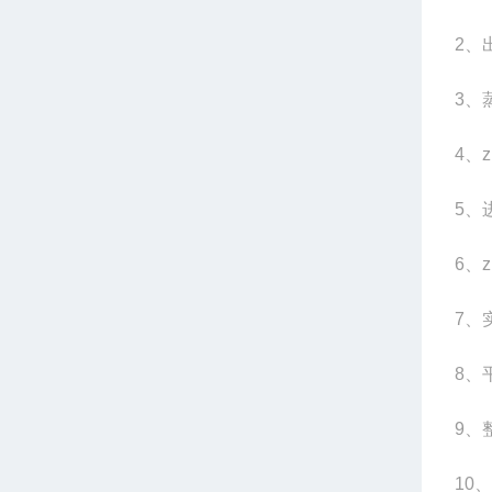
2
、
3
、蒸
4
、z
5
、
6
、z
7
、
8
、平
9
、整
10
、