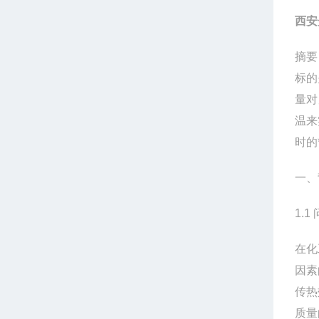
西安
摘要
标的
量对
温来
时的
一、
1.1
在化
因素
传热
质量