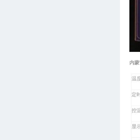
内蒙
温
定
控
显