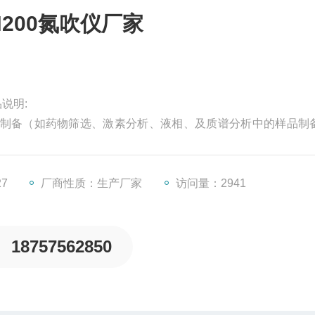
200氮吹仪厂家
说明:
制备（如药物筛选、激素分析、液相、及质谱分析中的样品制
为加热介质，达到控温更加准确，控温范围广。每次打开电源
作如下：（1）按“∧"键或“∨"键将数字设定到所需要的温度值
27
厂商性质：生产厂家
访问量：2941
18757562850