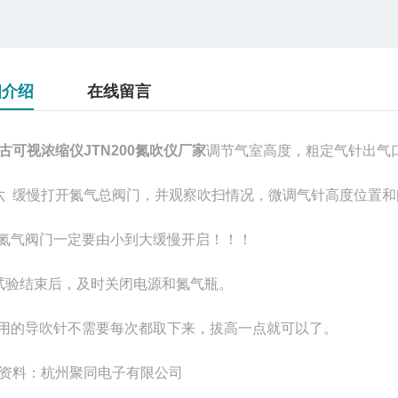
细介绍
在线留言
古可视浓缩仪JTN200氮吹仪厂家
调节气室高度，粗定气针出气
六 缓慢打开氮气总阀门，并观察吹扫情况，微调气针高度位置
 氮气阀门一定要由小到大缓慢开启！！！
试验结束后，及时关闭电源和氮气瓶。
不用的导吹针不需要每次都取下来，拔高一点就可以了。
资料：杭州聚同电子有限公司