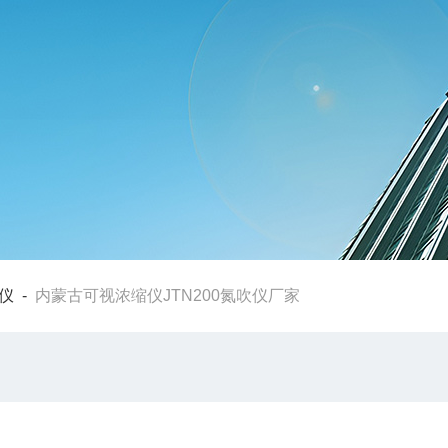
仪
-
内蒙古可视浓缩仪JTN200氮吹仪厂家