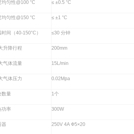
均匀性@100 °C
≤ ±0.5 °C
均匀性@150 °C
≤ ±1 °C
时间（40-150°C）
≤30 分钟
i大升降行程
200mm
i大气体流量
15L/min
i大气体压力
0.02Mpa
块数量
1
个
热功率
300W
断器
250V 4A
Ф5×20