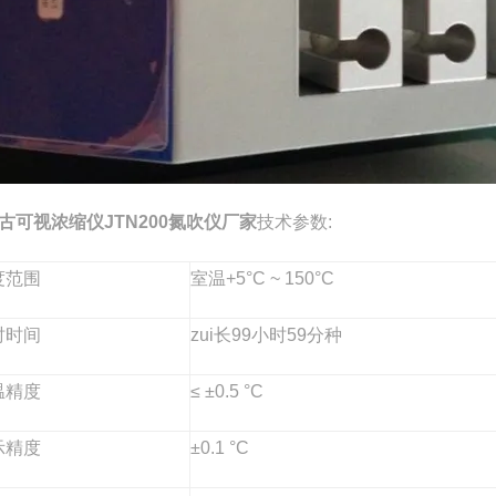
古可视浓缩仪JTN200氮吹仪厂家
技术参数:
度范围
室温+5°C ~ 150°C
时时间
zui长99小时59分种
温精度
≤ ±0.5 °C
示精度
±0.1 °C