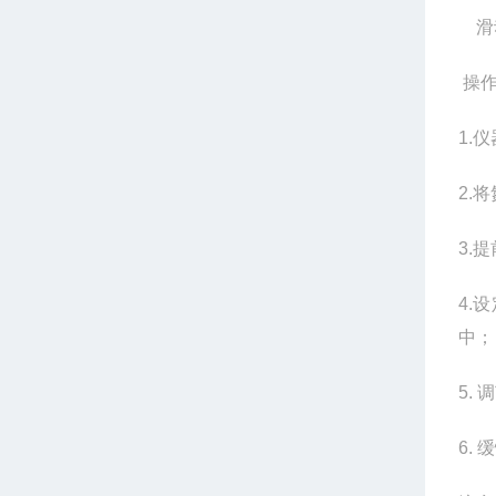
滑
操
1.
仪
2.
将
3.
提
4.
设
中；
5.
调
6.
缓