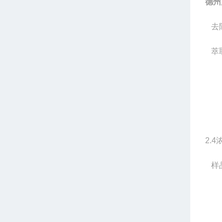
德州
去
萃
2.4
样