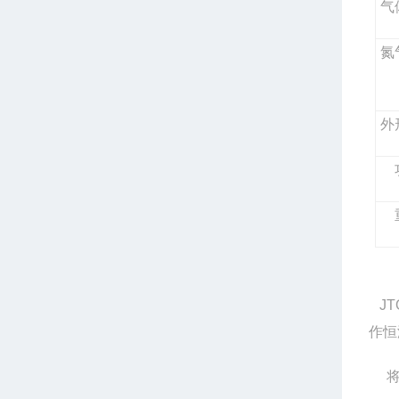
气
氮
外
JT
作恒