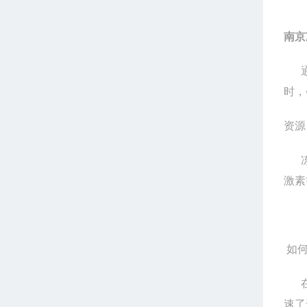
南京
时，
资源
激素
如
速了