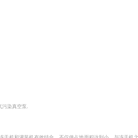
气污染真空泵.
将冻干机和灌装机有效结合，不仅使占地面积达到小，与冻干机