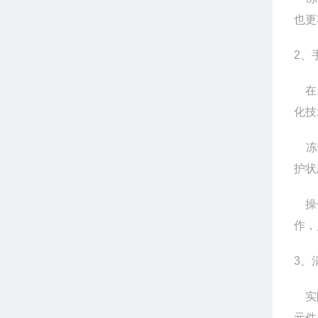
也更
2
、
在
化技
冻
护状
操
作，
3
、
实
元件