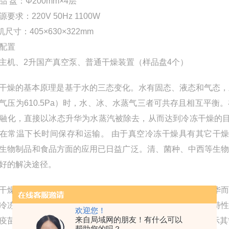
 品 盘：Φ200mm×4层
要求：220V 50Hz 1100W
机尺寸：405×630×322mm
配置
主机、2升国产真空泵、普通干燥装置（样品盘4个）
干燥的基本原理是基于水的三态变化。水有固态、液态和气态，三
气压为610.5Pa）时，水、冰、水蒸气三者可共存且相互平
融化，直接以冰态升华为水蒸汽被除去，从而达到冷冻干燥的
在常温下长时间保存和运输。 由于真空冷冻干燥具有其它干
生物制品和食品方面的应用已日益广泛。清、菌种、中西等生
好的解决途径。
干燥是将含水物品预先冻结，然后将其水分在真空状态下升华
冷冻干燥机加水后能恢复到冻干前的状态并保持原由的生化特
欢迎您！
来自局域网的朋友！有什么可以
疫苗、制品、酶激素和其它生物制品，冷冻干燥技术更能显示其
帮助您的吗？