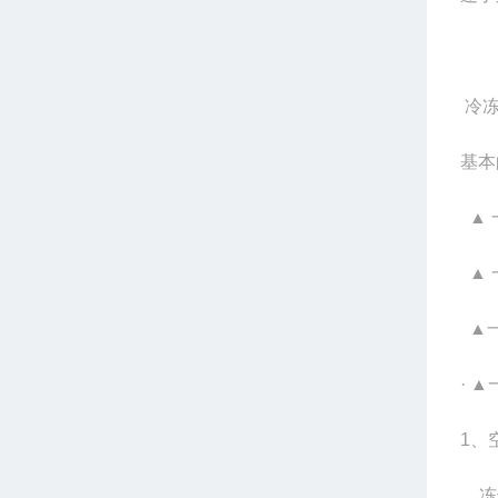
冷冻
基本
▲
▲
▲
· 
1
、
冻