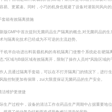
容易、更紧凑。同时，小巧的机身也规避了设备对灌装间风向的
手套箱有效隔离措施
新版GMP中首次提到无菌药品生产隔离的概念,对无菌药品的
术与隔离化技术已经成为不可逆的主流趋势。
干机半自动进出料装载机构的有机隔离门使整个系统处在硬隔离
态,*区域与B级区域有效隔离开，限制了操作人员对*风险区域
作人员通过隔离手套箱，可以在不打开隔离门的情况下，进行
风险控制更加有保障，zui大限度保证无菌药品的生产安全。
清洁维护更便捷
际生产过程中，设备的清洁工作在药品生产周期中占据重要地
，规避了传动复杂结构而造成死角难以清洗的风险。