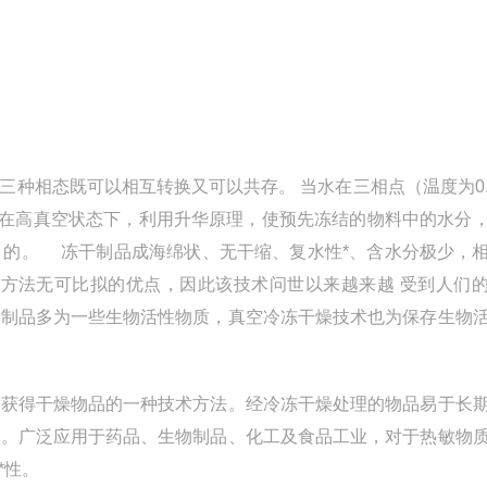
种相态既可以相互转换又可以共存。 当水在三相点（温度为0.
衡。在高真空状态下，利用升华原理，使预先冻结的物料中的水分
目的。 冻干制品成海绵状、无干缩、复水性*、含水分极少，
燥方法无可比拟的优点，因此该技术问世以来越来越 受到人们
物制品多为一些生物活性物质，真空冷冻干燥技术也为保存生物
而获得干燥物品的一种技术方法。经冷冻干燥处理的物品易于长
性。广泛应用于药品、生物制品、化工及食品工业，对于热敏物
*性。