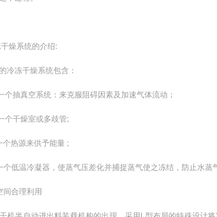
干燥系统的介绍:
的冷冻干燥系统包含：
 一个抽真空系统：来克服阻碍因素及加速气体流动；
 一个干燥室或多歧管;
一个热源来供予能量 ;
▲一个低温冷凝器，使蒸气压差化并捕捉蒸气使之冻结，防止水蒸
空间合理利用
干机半自动进出料装载机构的出现，采用L型布局的特殊设计