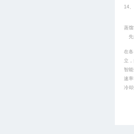
14
、
蒸馏
先
在各
立，
智能
速率
冷却