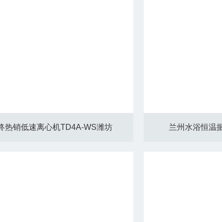
终热销低速离心机TD4A-WS潍坊
兰州水浴恒温振