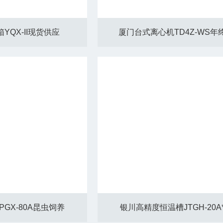
YQX-II现货供应
厦门台式离心机TD4Z-WS年
GX-80A昆虫饲养
银川高精度恒温槽JTGH-20A