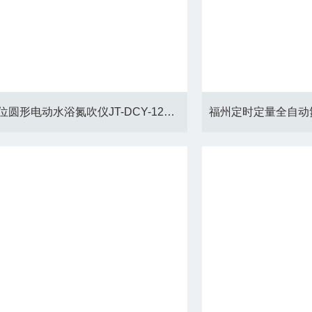
深圳12位圆形电动水浴氮吹仪JT-DCY-12SL*、注意事项