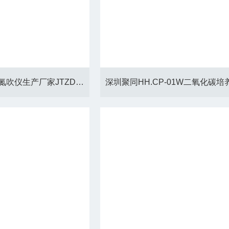
福州定时定量全自动氮吹仪生产厂家JTZD-DCY12S选购要点