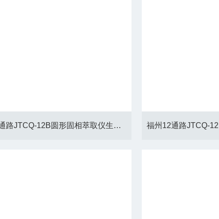
深圳12通路JTCQ-12B圆形固相萃取仪生产厂家、*