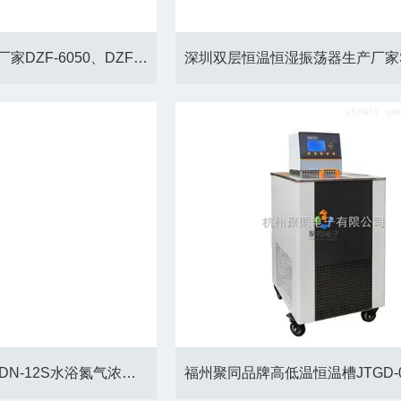
广州真空干燥箱生产厂家DZF-6050、DZF-6210、安装调试
浙江全自动氮吹仪JTDN-12S水浴氮气浓缩仪