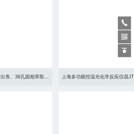
长沙色谱前处理设备*出售、36孔固相萃取仪JTCQ-36B耐腐蚀