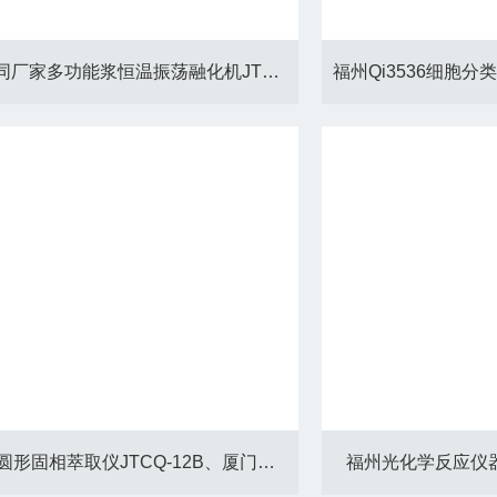
深圳聚同厂家多功能浆恒温振荡融化机JTSC-10、厂家批发价格
12孔位圆形固相萃取仪JTCQ-12B、厦门厂家自产自销
福州光化学反应仪器*