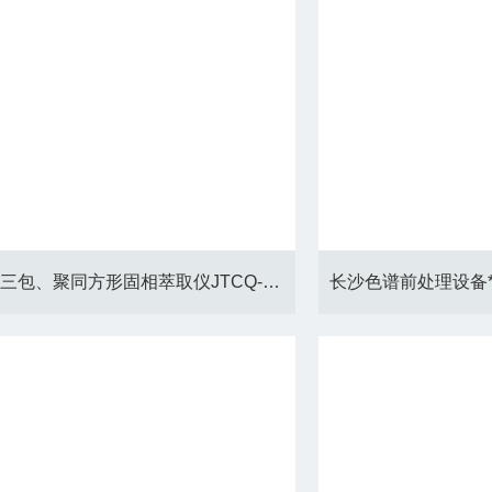
*、质量三包、聚同方形固相萃取仪JTCQ-12D